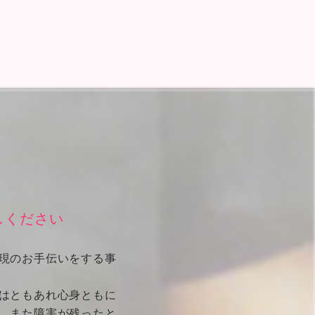
しください
現のお手伝いをする事
はともあれ心身ともに
、また障害が残ったと