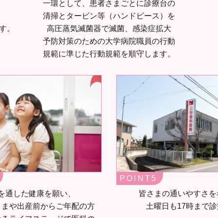
一環として、患者さまごとに診療台の
清掃とタービン等（ハンドピース）を
す。
高圧蒸気滅菌器で滅菌、感染症拡大
予防対策のための大学病院職員の行動
規範に準じた行動規範を順守します。
POINT
皆さまの通いやすさを
を通した健康を願い、
土曜日も17時まで
さまや出産前からご年配の方