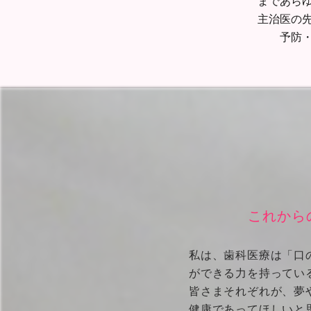
まであら
主治医の
予防
これから
私は、歯科医療は「口
ができる力を持ってい
皆さまそれぞれが、夢
健康であってほしいと